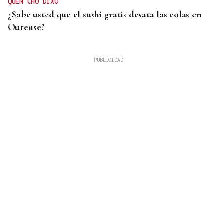
QUEN CHO DIXO
¿Sabe usted que el sushi gratis desata las colas en
Ourense?
PREVISTO EL 15 DE AGOSTO
El CNI considera creíble una nueva campaña en
redes para promover otro cruce masivo hacia
Ceuta