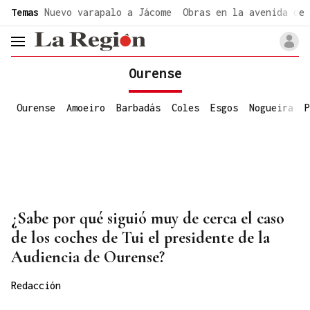
common.go-to-content
Temas
Nuevo varapalo a Jácome
Obras en la avenida de 
header.menu.open
Ourense
Ourense
Amoeiro
Barbadás
Coles
Esgos
Nogueira
P
¿Sabe por qué siguió muy de cerca el caso
de los coches de Tui el presidente de la
Audiencia de Ourense?
Redacción