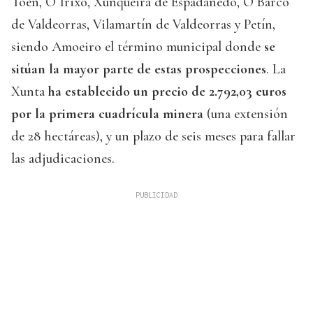
Toén, O Irixo, Xunqueira de Espadañedo, O Barco
de Valdeorras, Vilamartín de Valdeorras y Petín,
siendo Amoeiro el término municipal donde
se
sitúan la mayor parte de estas prospecciones
. La
Xunta
ha establecido un precio de 2.792,03 euros
por la primera cuadrícula minera
(una extensión
de 28 hectáreas), y un plazo de seis meses para fallar
las adjudicaciones.