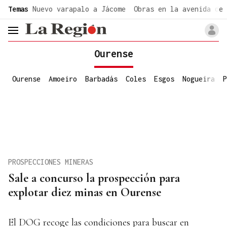
common.go-to-content
Temas
Nuevo varapalo a Jácome
Obras en la avenida de 
header.menu.open
Ourense
Ourense
Amoeiro
Barbadás
Coles
Esgos
Nogueira
P
PROSPECCIONES MINERAS
Sale a concurso la prospección para
explotar diez minas en Ourense
El DOG recoge las condiciones para buscar en