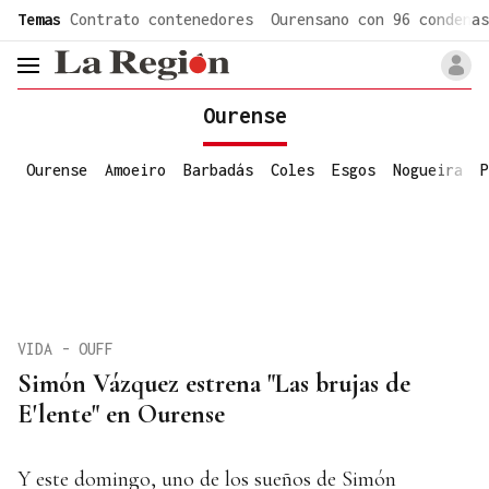
common.go-to-content
Temas
Contrato contenedores
Ourensano con 96 condenas
header.menu.open
Ourense
Ourense
Amoeiro
Barbadás
Coles
Esgos
Nogueira
P
VIDA - OUFF
Simón Vázquez estrena "Las brujas de
E'lente" en Ourense
Y este domingo, uno de los sueños de Simón