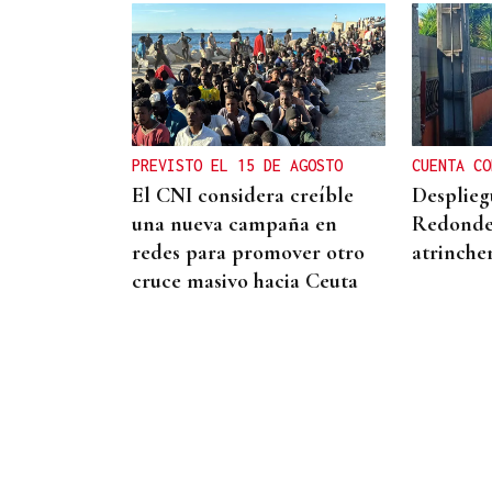
ENTREVISTA
Jorge Vázquez: "Nuestro
objetivo a 2028 es crecer
creando valor para el
PREVISTO EL 15 DE AGOSTO
CUENTA CO
accionista y para el equipo
El CNI considera creíble
Desplieg
que lo hace posible"
una nueva campaña en
Redonde
redes para promover otro
atrinche
cruce masivo hacia Ceuta
"FALTA DE COMPROMISO" CON