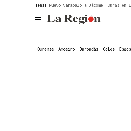
common.go-to-content
Temas
Nuevo varapalo a Jácome
Obras en l
header.menu.open
Ourense
Amoeiro
Barbadás
Coles
Esgos