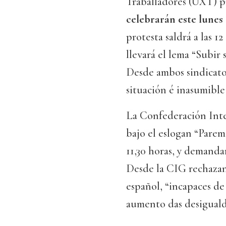
Traballadores (UXT) p
celebrarán este lunes
protesta saldrá a las 
llevará el lema “Subir s
Desde ambos sindicato
situación é inasumible 
La Confederación Inte
bajo el eslogan “Paremo
11,30 horas, y demanda
Desde la CIG rechazan 
español, “incapaces de 
aumento das desiguald