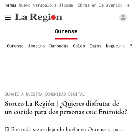
common.go-to-content
Temas
Nuevo varapalo a Jácome
Obras en la avenida de 
header.menu.open
Ourense
Ourense
Amoeiro
Barbadás
Coles
Esgos
Nogueira
P
SÚMATE A NUESTRA COMUNIDAD DIGITAL
Sorteo La Región | ¿Quieres disfrutar de
un cocido para dos personas este Entroido?
El Entroido sigue dejando huella en Ourense y, para