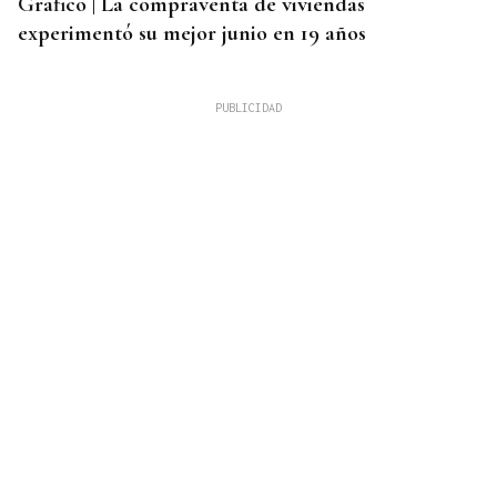
Gráfico | La compraventa de viviendas
experimentó su mejor junio en 19 años
ALERTA ALIMENTARIA
La AESAN alerta de fragmentos de vidrio en
confituras y miel Bonne Maman: estos son los lotes
afectados