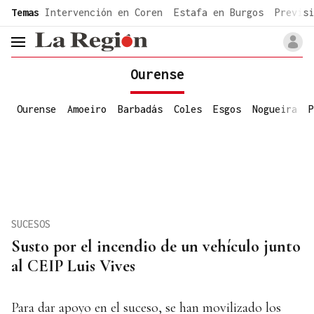
common.go-to-content
Temas
Intervención en Coren
Estafa en Burgos
Previsi
header.menu.open
Ourense
Ourense
Amoeiro
Barbadás
Coles
Esgos
Nogueira
P
SUCESOS
Susto por el incendio de un vehículo junto
al CEIP Luis Vives
Para dar apoyo en el suceso, se han movilizado los