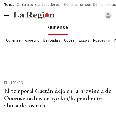
common.go-to-content
Temas
Contrato contenedores
Ourensano con 96 condenas
header.menu.open
Ourense
Ourense
Amoeiro
Barbadás
Coles
Esgos
Nogueira
P
EL TIEMPO
El temporal Gaetán deja en la provincia de
Ourense rachas de 130 km/h, pendiente
ahora de los ríos