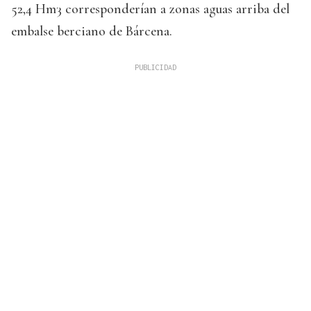
52,4 Hm3 corresponderían a zonas aguas arriba del
embalse berciano de Bárcena.