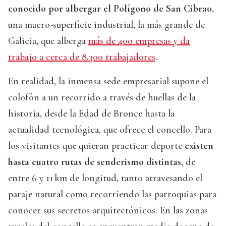
conocido por albergar el Polígono de San Cibrao
,
una macro-superficie industrial, la más grande de
Galicia, que alberga
más de 400 empresas y da
trabajo a cerca de 8.300 trabajadores
.
En realidad, la inmensa sede empresarial supone el
colofón a un recorrido a través de huellas de la
historia, desde la Edad de Bronce hasta la
actualidad tecnológica, que ofrece el concello. Para
los visitantes que quieran practicar deporte
existen
hasta cuatro rutas de senderismo distintas
, de
entre 6 y 11 km de longitud, tanto atravesando el
paraje natural como recorriendo las parroquias para
conocer sus secretos arquitectónicos. En las zonas