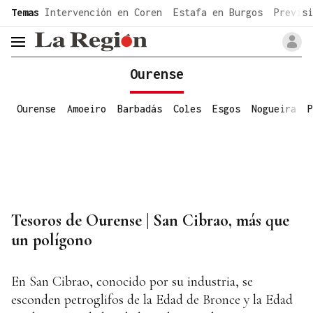
common.go-to-content
Temas
Intervención en Coren
Estafa en Burgos
Previsi
header.menu.open
Ourense
Ourense
Amoeiro
Barbadás
Coles
Esgos
Nogueira
P
Tesoros de Ourense | San Cibrao, más que
un polígono
En San Cibrao, conocido por su industria, se
esconden petroglifos de la Edad de Bronce y la Edad