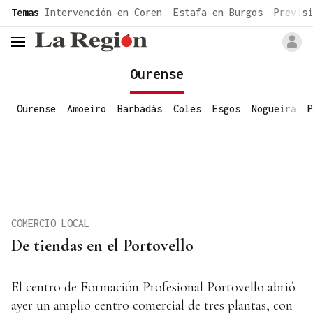
common.go-to-content
Temas
Intervención en Coren
Estafa en Burgos
Previsi
header.menu.open
Ourense
Ourense
Amoeiro
Barbadás
Coles
Esgos
Nogueira
P
COMERCIO LOCAL
De tiendas en el Portovello
El centro de Formación Profesional Portovello abrió
ayer un amplio centro comercial de tres plantas, con