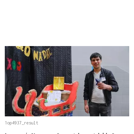
1op4937_result