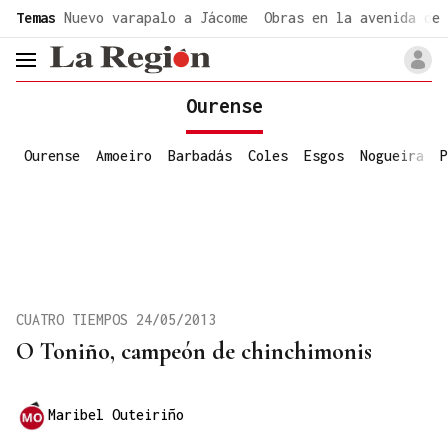
common.go-to-content
Temas
Nuevo varapalo a Jácome
Obras en la avenida de 
header.menu.open
Ourense
Ourense
Amoeiro
Barbadás
Coles
Esgos
Nogueira
P
CUATRO TIEMPOS 24/05/2013
O Toniño, campeón de chinchimonis
Maribel Outeiriño