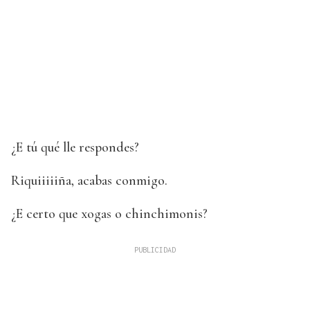
¿E tú qué lle respondes?
Riquiiiiiña, acabas conmigo.
¿E certo que xogas o chinchimonis?