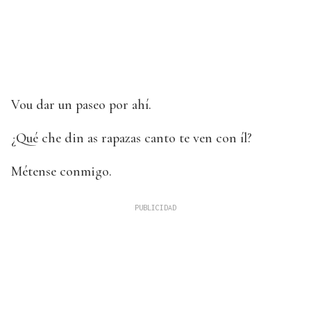
Vou dar un paseo por ahí.
¿Qué che din as rapazas canto te ven con íl?
Métense conmigo.