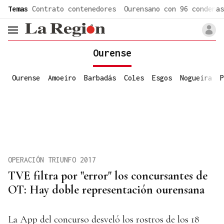
common.go-to-content
Temas
Contrato contenedores
Ourensano con 96 condenas
header.menu.open
Ourense
Ourense
Amoeiro
Barbadás
Coles
Esgos
Nogueira
P
OPERACIÓN TRIUNFO 2017
TVE filtra por "error" los concursantes de
OT: Hay doble representación ourensana
La App del concurso desveló los rostros de los 18