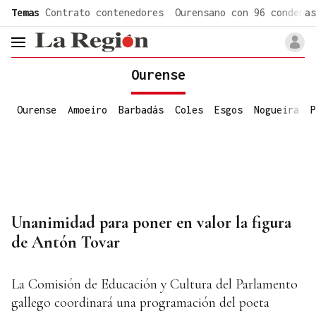
common.go-to-content
Temas
Contrato contenedores
Ourensano con 96 condenas
header.menu.open
Ourense
Ourense
Amoeiro
Barbadás
Coles
Esgos
Nogueira
P
Unanimidad para poner en valor la figura
de Antón Tovar
La Comisión de Educación y Cultura del Parlamento
gallego coordinará una programación del poeta