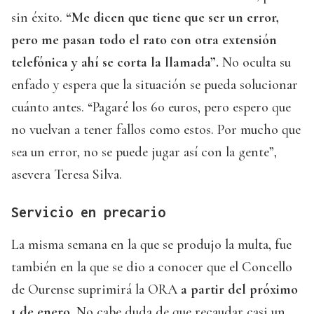
sin éxito.
“Me dicen que tiene que ser un error,
pero me pasan todo el rato con otra extensión
telefónica y ahí se corta la llamada”.
No oculta su
enfado y espera que la situación se pueda solucionar
cuánto antes. “Pagaré los 60 euros, pero espero que
no vuelvan a tener fallos como estos. Por mucho que
sea un error, no se puede jugar así con la gente”,
asevera Teresa Silva.
Servicio en precario
La misma semana en la que se produjo la multa, fue
también en la que se dio a conocer que el Concello
de Ourense suprimirá la ORA
a partir del próximo
1 de enero.
No cabe duda de que recaudar casi un