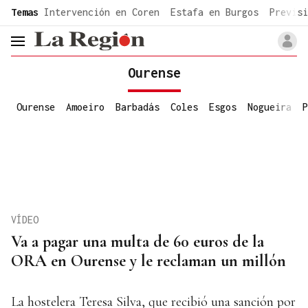
common.go-to-content
Temas
Intervención en Coren
Estafa en Burgos
Previsi
header.menu.open
Ourense
Ourense
Amoeiro
Barbadás
Coles
Esgos
Nogueira
P
VÍDEO
Va a pagar una multa de 60 euros de la
ORA en Ourense y le reclaman un millón
La hostelera Teresa Silva, que recibió una sanción por