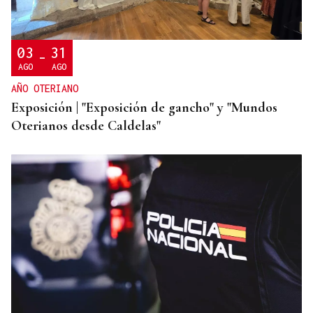
Vídeo | Se desata un incendio forestal en una
cantera de Untes
03
31
-
AGO
AGO
AÑO OTERIANO
Exposición | "Exposición de gancho" y "Mundos
Oterianos desde Caldelas"