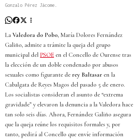
Gonzalo Pérez Jácome.
La
Valedora do Pobo
, María Dolores Fernández
Galiño, admite a trámite la queja del grupo
municipal del
PSOE
en el Concello de Ourense tras
la elección de un doble condenado por abusos
sexuales como figurante de
rey Baltasar
en la
Cabalgata de Reyes Magos del pasado 5 de enero.
Los socialistas consideran el asunto de “extrema
gravidade” y elevaron la denuncia a la Valedora hace
tan solo seis días. Ahora, Fernández Galiño asegura
que la queja reúne los requisitos formales y, por
tanto, pedirá al Concello que envíe información