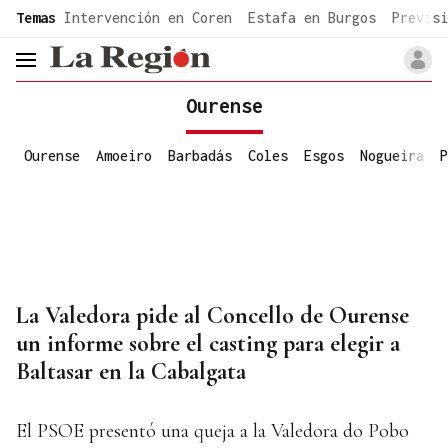
common.go-to-content
Temas
Intervención en Coren
Estafa en Burgos
Previsi
header.menu.open
Ourense
Ourense
Amoeiro
Barbadás
Coles
Esgos
Nogueira
P
La Valedora pide al Concello de Ourense
un informe sobre el casting para elegir a
Baltasar en la Cabalgata
El PSOE presentó una queja a la Valedora do Pobo