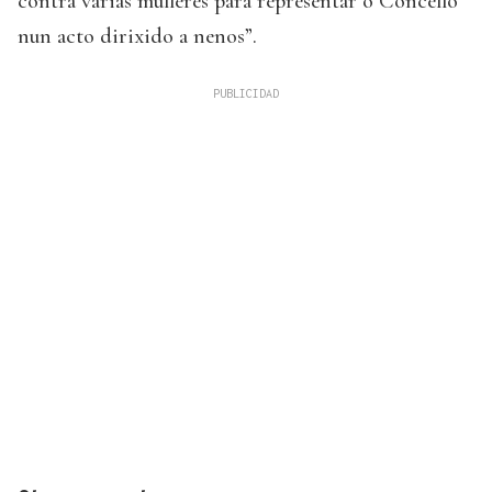
contra varias mulleres para representar o Concello
nun acto dirixido a nenos”.