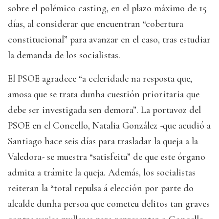
sobre el polémico casting, en el plazo máximo de 15
días, al considerar que encuentran “cobertura
constitucional” para avanzar en el caso, tras estudiar
la demanda de los socialistas.
El PSOE agradece “a celeridade na resposta que,
amosa que se trata dunha cuestión prioritaria que
debe ser investigada sen demora”. La portavoz del
PSOE en el Concello, Natalia González -que acudió a
Santiago hace seis días para trasladar la queja a la
Valedora- se muestra “satisfeita” de que este órgano
admita a trámite la queja. Además, los socialistas
reiteran la “total repulsa á elección por parte do
alcalde dunha persoa que cometeu delitos tan graves