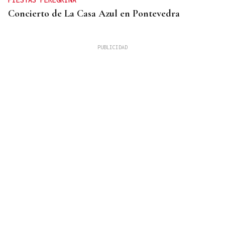
Concierto de La Casa Azul en Pontevedra
SUFRIÓ UNA CAÍDA
Desaparecido un hombre de avanzada edad en una
zona de monte en Coirós