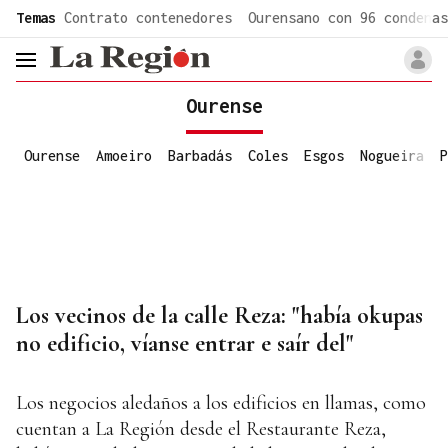
common.go-to-content
Temas
Contrato contenedores
Ourensano con 96 condenas
header.menu.open
Ourense
Ourense
Amoeiro
Barbadás
Coles
Esgos
Nogueira
P
Los vecinos de la calle Reza: "había okupas
no edificio, víanse entrar e saír del"
Los negocios aledaños a los edificios en llamas, como
cuentan a La Región desde el Restaurante Reza,