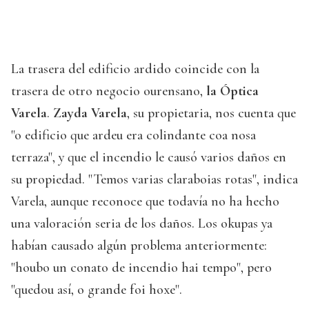
La trasera del edificio ardido coincide con la
trasera de otro negocio ourensano,
la Óptica
Varela
.
Zayda Varela
, su propietaria, nos cuenta que
"o edificio que ardeu era colindante coa nosa
terraza", y que el incendio le causó varios daños en
su propiedad. "Temos varias claraboias rotas", indica
Varela, aunque reconoce que todavía no ha hecho
una valoración seria de los daños. Los okupas ya
habían causado algún problema anteriormente:
"houbo un conato de incendio hai tempo", pero
"quedou así, o grande foi hoxe".