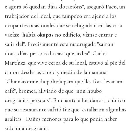
e agora só quedan dúas dotacións", aseguró
Paco
, un
trabajador del local, que tampoco era ajeno a los
ocupantes ocasionales que se refugiaban en las casa
vacías: "
había okupas no edificio
, víanse entrar e
salir del". Precisamente esta madrugada "sairon
dous, dúas persoas da casa que ardeu". Carlos
Martínez, que vive cerca de su local, estuvo al pie del
cañon desde las cinco y media de la mañana
"Chamáronme da policía para que lles fora levar un
café", bromea, aliviado de que "non houbo
desgracias persoais". En cuanto a los daños, lo único
que su restaurante sufrió fue que "estallaron algunhas
uralitas". Daños menores para lo que podía haber
sido una desgracia.