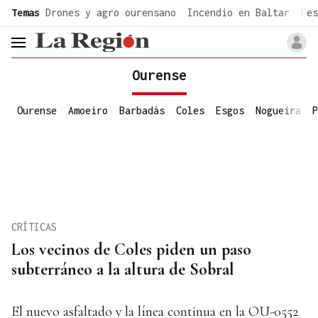
common.go-to-content
Temas
Drones y agro ourensano
Incendio en Baltar
Fes
header.menu.open
Ourense
Ourense
Amoeiro
Barbadás
Coles
Esgos
Nogueira
P
CRÍTICAS
Los vecinos de Coles piden un paso
subterráneo a la altura de Sobral
El nuevo asfaltado y la línea continua en la OU-0552