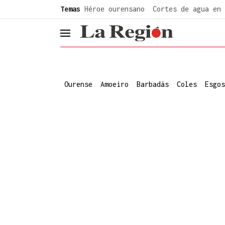
common.go-to-content
Temas
Héroe ourensano
Cortes de agua en 
header.menu.open
Ourense
Amoeiro
Barbadás
Coles
Esgos