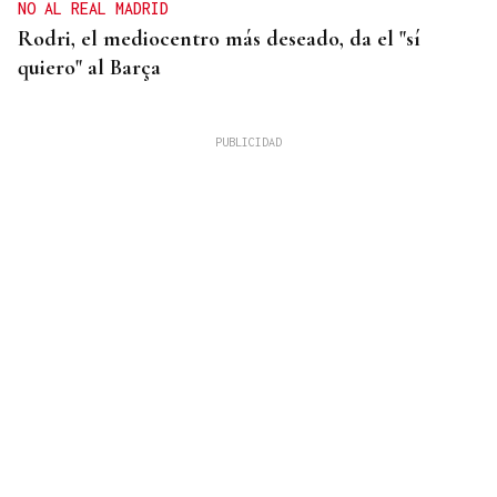
NO AL REAL MADRID
Rodri, el mediocentro más deseado, da el "sí
quiero" al Barça
FALTA DE MEDIOS
Vivas pide expulsar de inmediato a migrantes que
siguen en Ceuta y "blindar" la frontera con más
medios europeos