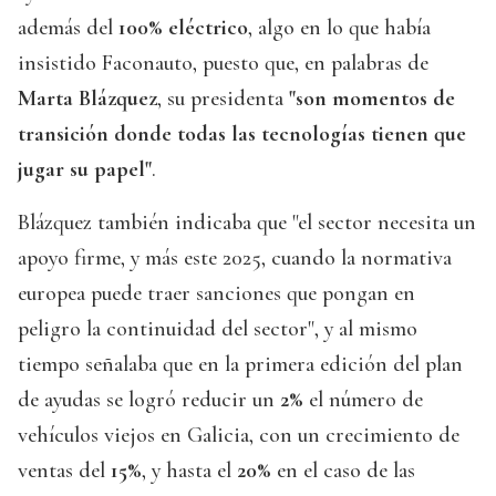
además del
100% eléctrico
, algo en lo que había
insistido Faconauto, puesto que, en palabras de
Marta Blázquez
, su presidenta
"son momentos de
transición donde todas las tecnologías tienen que
jugar su papel"
.
Blázquez también indicaba que "el sector necesita un
apoyo firme, y más este 2025, cuando la normativa
europea puede traer sanciones que pongan en
peligro la continuidad del sector", y al mismo
tiempo señalaba que en la primera edición del plan
de ayudas se logró reducir un
2%
el número de
vehículos viejos en Galicia, con un crecimiento de
ventas del
15%
, y hasta el
20%
en el caso de las