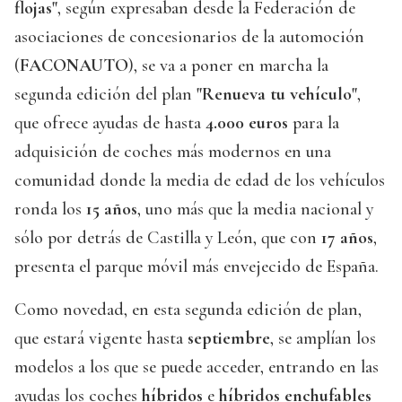
flojas"
, según expresaban desde la Federación de
asociaciones de concesionarios de la automoción
(
FACONAUTO
), se va a poner en marcha la
segunda edición del plan
"Renueva tu vehículo"
,
que ofrece ayudas de hasta
4.000 euros
para la
adquisición de coches más modernos en una
comunidad donde la media de edad de los vehículos
ronda los
15 años
, uno más que la media nacional y
sólo por detrás de Castilla y León, que con
17 años
,
presenta el parque móvil más envejecido de España.
Como novedad, en esta segunda edición de plan,
que estará vigente hasta
septiembre
, se amplían los
modelos a los que se puede acceder, entrando en las
ayudas los coches
híbridos
e
híbridos enchufables