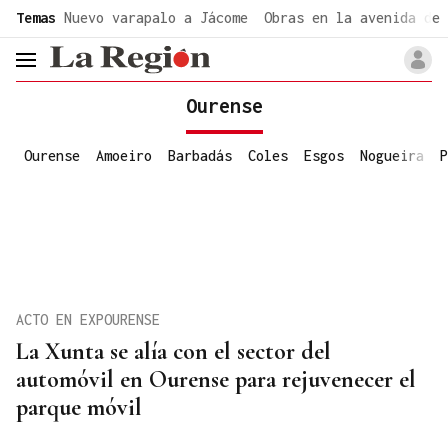
common.go-to-content
Temas
Nuevo varapalo a Jácome
Obras en la avenida de 
header.menu.open
Ourense
Ourense
Amoeiro
Barbadás
Coles
Esgos
Nogueira
P
ACTO EN EXPOURENSE
La Xunta se alía con el sector del
automóvil en Ourense para rejuvenecer el
parque móvil