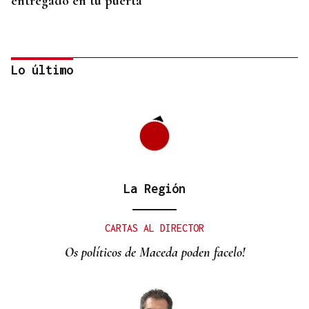
entregado en tu puerta
Lo último
La Región
CONATO EXTINGUIDO
Vídeo | Se desata un incendio forestal en una
CARTAS AL DIRECTOR
cantera de Untes
Os políticos de Maceda poden facelo!