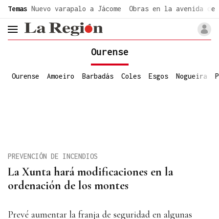
common.go-to-content
Temas
Nuevo varapalo a Jácome
Obras en la avenida de 
header.menu.open
Ourense
Ourense
Amoeiro
Barbadás
Coles
Esgos
Nogueira
P
PREVENCIÓN DE INCENDIOS
La Xunta hará modificaciones en la
ordenación de los montes
Prevé aumentar la franja de seguridad en algunas