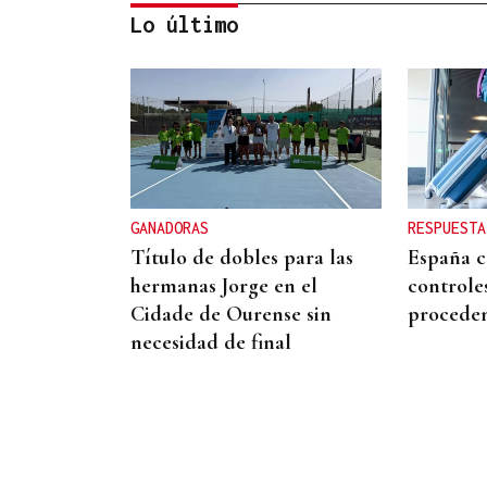
Lo último
CANEDO
Un herido en la colisión
entre dos coches en la
entrada a las termas de
GANADORAS
RESPUESTA
Outariz
Título de dobles para las
España c
hermanas Jorge en el
controles
Cidade de Ourense sin
proceden
necesidad de final