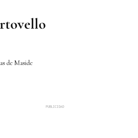
ortovello
ras de Maside