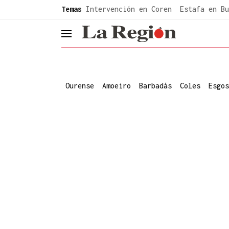
common.go-to-content
Temas
Intervención en Coren
Estafa en Bu
header.menu.open
Ourense
Amoeiro
Barbadás
Coles
Esgos