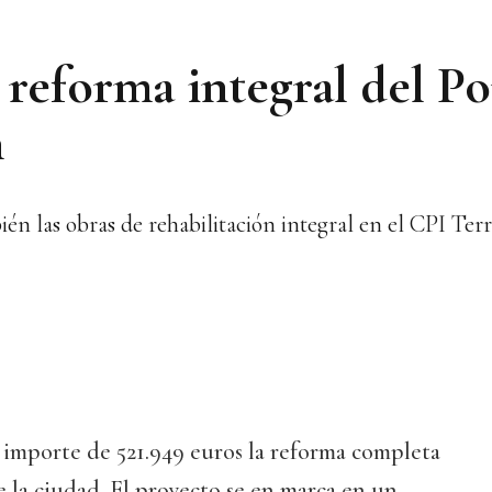
a reforma integral del P
n
ién las obras de rehabilitación integral en el CPI Ter
 importe de 521.949 euros la reforma completa
 la ciudad. El proyecto se en marca en un