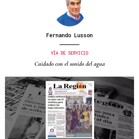
Fernando Lusson
CANEDO
Un herido en la colisión entre dos coches en la
VÍA DE SERVICIO
entrada a las termas de Outariz
Cuidado con el sonido del agua