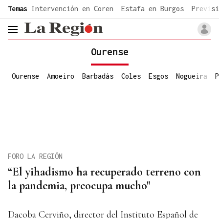
common.go-to-content
Temas
Intervención en Coren
Estafa en Burgos
Previsi
header.menu.open
Ourense
Ourense
Amoeiro
Barbadás
Coles
Esgos
Nogueira
P
FORO LA REGIÓN
“El yihadismo ha recuperado terreno con
la pandemia, preocupa mucho"
Dacoba Cerviño, director del Instituto Español de