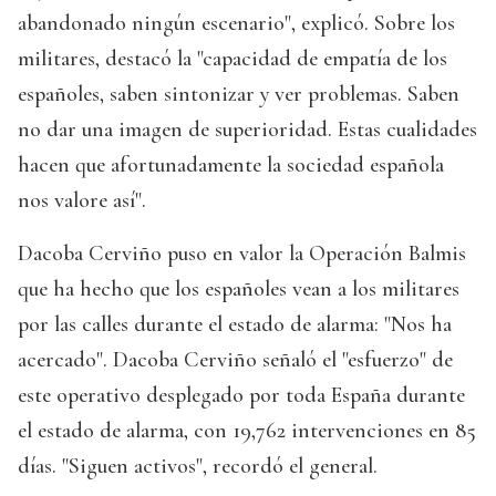
abandonado ningún escenario", explicó. Sobre los
militares, destacó la "capacidad de empatía de los
españoles, saben sintonizar y ver problemas. Saben
no dar una imagen de superioridad. Estas cualidades
hacen que afortunadamente la sociedad española
nos valore así".
Dacoba Cerviño puso en valor la Operación Balmis
que ha hecho que los españoles vean a los militares
por las calles durante el estado de alarma: "Nos ha
acercado". Dacoba Cerviño señaló el "esfuerzo" de
este operativo desplegado por toda España durante
el estado de alarma, con 19,762 intervenciones en 85
días. "Siguen activos", recordó el general.