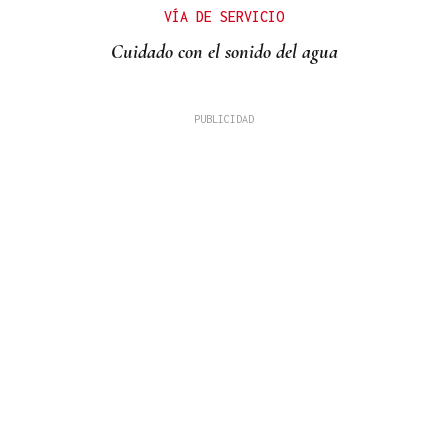
VÍA DE SERVICIO
Cuidado con el sonido del agua
LOS TITULARES DE HOY
La portada de La Región de este sábado, 8 de
agosto