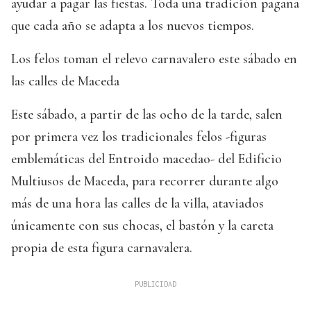
ayudar a pagar las fiestas. Toda una tradición pagana
que cada año se adapta a los nuevos tiempos.
Los felos toman el relevo carnavalero este sábado en
las calles de Maceda
Este sábado, a partir de las ocho de la tarde, salen
por primera vez los tradicionales felos -figuras
emblemáticas del Entroido macedao- del Edificio
Multiusos de Maceda, para recorrer durante algo
más de una hora las calles de la villa, ataviados
únicamente con sus chocas, el bastón y la careta
propia de esta figura carnavalera.