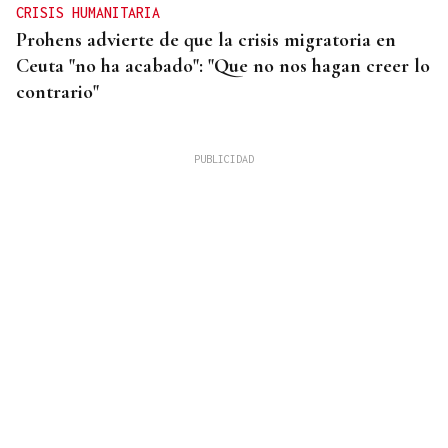
CRISIS HUMANITARIA
Prohens advierte de que la crisis migratoria en
Ceuta "no ha acabado": "Que no nos hagan creer lo
contrario"
AHORRO ENERGÉTICO
La UE lanza una campaña de ahorro energético
doméstico