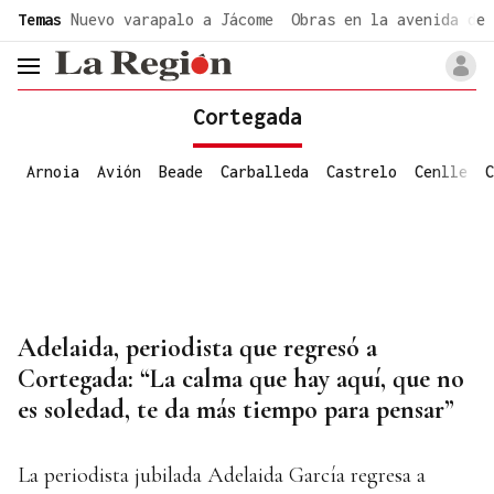
common.go-to-content
Temas
Nuevo varapalo a Jácome
Obras en la avenida de 
header.menu.open
Cortegada
Arnoia
Avión
Beade
Carballeda
Castrelo
Cenlle
C
Adelaida, periodista que regresó a
Cortegada: “La calma que hay aquí, que no
es soledad, te da más tiempo para pensar”
La periodista jubilada Adelaida García regresa a