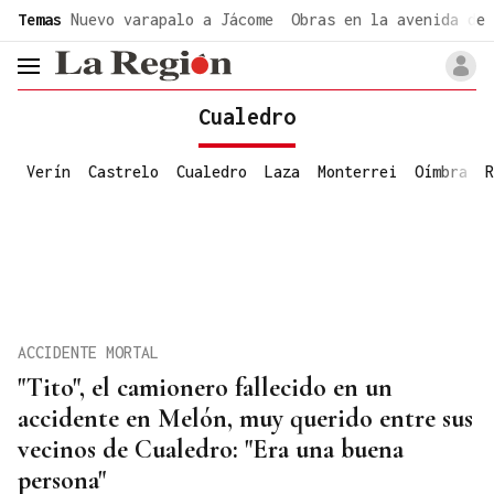
common.go-to-content
Temas
Nuevo varapalo a Jácome
Obras en la avenida de 
header.menu.open
Cualedro
Verín
Castrelo
Cualedro
Laza
Monterrei
Oímbra
R
ACCIDENTE MORTAL
"Tito", el camionero fallecido en un
accidente en Melón, muy querido entre sus
vecinos de Cualedro: "Era una buena
persona"