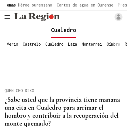
common.go-to-content
Temas
Héroe ourensano
Cortes de agua en Ourense
Pres
header.menu.open
Cualedro
Verín
Castrelo
Cualedro
Laza
Monterrei
Oímbra
R
QUEN CHO DIXO
¿Sabe usted que la provincia tiene mañana
una cita en Cualedro para arrimar el
hombro y contribuir a la recuperación del
monte quemado?