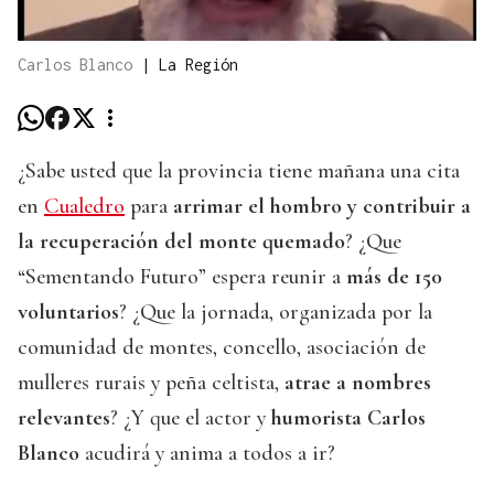
Carlos Blanco
|
La Región
¿Sabe usted que la provincia tiene mañana una cita
en
Cualedro
para
arrimar el hombro y contribuir a
la recuperación del monte quemado
? ¿Que
“Sementando Futuro” espera reunir a
más de 150
voluntarios
? ¿Que la jornada, organizada por la
comunidad de montes, concello, asociación de
mulleres rurais y peña celtista,
atrae a nombres
relevantes
? ¿Y que el actor y
humorista Carlos
Blanco
acudirá y anima a todos a ir?