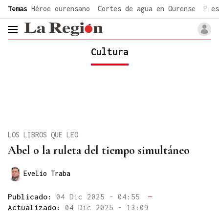
common.go-to-content
Temas
Héroe ourensano
Cortes de agua en Ourense
Pres
header.menu.open
Cultura
LOS LIBROS QUE LEO
Abel o la ruleta del tiempo simultáneo
Evelio Traba
Publicado:
04 Dic 2025 - 04:55
—
Actualizado:
04 Dic 2025 - 13:09