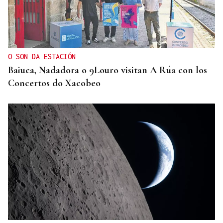
OBITUARIO
Muere Glen Hansard, protagonista de Once y
ganador de un Oscar por "Falling Slowly", a los 56
años
O SON DA ESTACIÓN
Baiuca, Nadadora o 9Louro visitan A Rúa con los
Concertos do Xacobeo