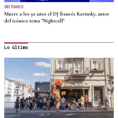
OBITUARIO
Muere a los 50 años el DJ francés Kavinsky, autor
del icónico tema "Nightcall"
Lo último
OBITUARIO
Muere Glen Hansard, protagonista de Once y
ganador de un Oscar por "Falling Slowly", a los 56