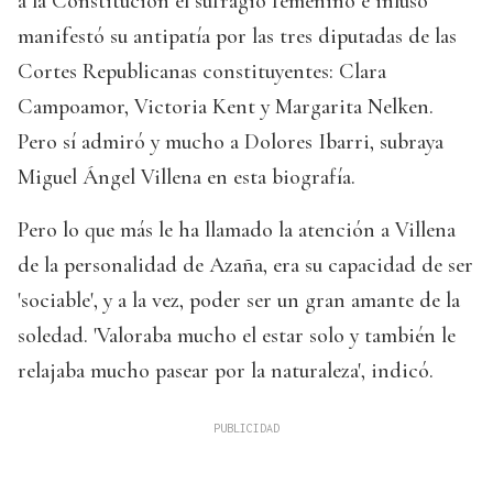
a la Constitución el sufragio femenino e inluso
manifestó su antipatía por las tres diputadas de las
Cortes Republicanas constituyentes: Clara
Campoamor, Victoria Kent y Margarita Nelken.
Pero sí admiró y mucho a Dolores Ibarri, subraya
Miguel Ángel Villena en esta biografía.
Pero lo que más le ha llamado la atención a Villena
de la personalidad de Azaña, era su capacidad de ser
'sociable', y a la vez, poder ser un gran amante de la
soledad. 'Valoraba mucho el estar solo y también le
relajaba mucho pasear por la naturaleza', indicó.