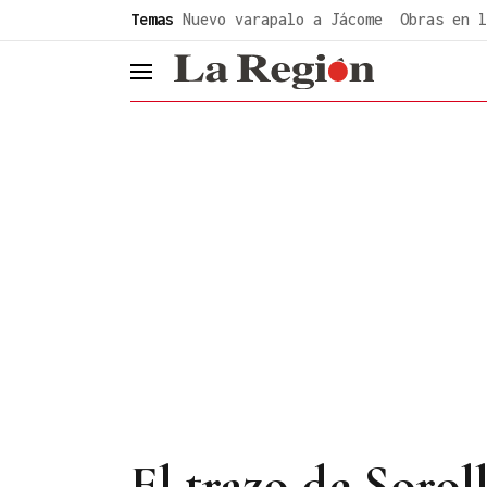
common.go-to-content
Temas
Nuevo varapalo a Jácome
Obras en l
header.menu.open
El trazo de Soro