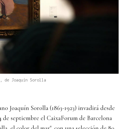
, de Joaquín Sorolla
ano Joaquín Sorolla (1863-1923) invadirá desde
 14 de septiembre el CaixaForum de Barcelona
lla, el color del mar", con una selección de 80