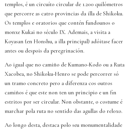
templos, é un circuíto circular de 1.200 quilómetros
que percorre as catro provincias da illa de Shikoku.
Os templos e oratorios que contén fundounos o
monxe Kukai no século IX. Ademais, a visita a
Koyasan (en Honshu, a illa principal) adóitase facer
antes ou despois da peregrinación.
Ao igual que no camiño de Kumano-Kodo ou a Ruta
Xacobea, no Shikoku-Henro se pode percorrer só
un tramo concreto pero a diferenza cos outros
camiños é que este non ten un principio e un fin
estritos por ser circular. Non obstante, o costume é
marchar pola ruta no sentido das agullas do reloxo.
Ao longo desta, destaca polo seu monumentalidade