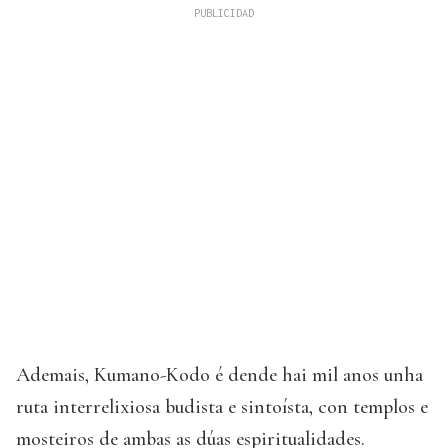
Ademais, Kumano-Kodo é dende hai mil anos unha
ruta interrelixiosa budista e sintoísta, con templos e
mosteiros de ambas as dúas espiritualidades.