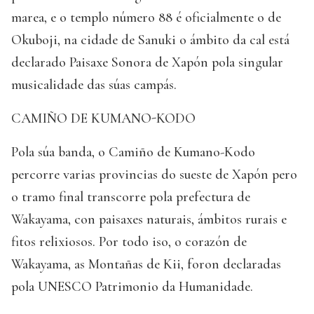
marea, e o templo número 88 é oficialmente o de
Okuboji, na cidade de Sanuki o ámbito da cal está
declarado Paisaxe Sonora de Xapón pola singular
musicalidade das súas campás.
CAMIÑO DE KUMANO-KODO
Pola súa banda, o Camiño de Kumano-Kodo
percorre varias provincias do sueste de Xapón pero
o tramo final transcorre pola prefectura de
Wakayama, con paisaxes naturais, ámbitos rurais e
fitos relixiosos. Por todo iso, o corazón de
Wakayama, as Montañas de Kii, foron declaradas
pola UNESCO Patrimonio da Humanidade.