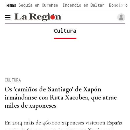
common.go-to-content
Temas
Sequía en Ourense
Incendio en Baltar
Bonoloto 
header.menu.open
Cultura
CULTURA
Os 'camiños de Santiago' de Xapón
irmándanse coa Ruta Xacobea, que atrae
miles de xaponeses
En 2014 máis de 460.000 xaponeses visitaron España