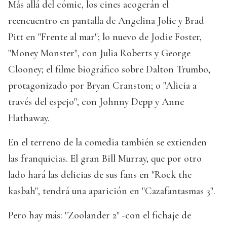
Más allá del cómic, los cines acogerán el
reencuentro en pantalla de Angelina Jolie y Brad
Pitt en "Frente al mar"; lo nuevo de Jodie Foster,
"Money Monster", con Julia Roberts y George
Clooney; el filme biográfico sobre Dalton Trumbo,
protagonizado por Bryan Cranston; o "Alicia a
través del espejo", con Johnny Depp y Anne
Hathaway.
En el terreno de la comedia también se extienden
las franquicias. El gran Bill Murray, que por otro
lado hará las delicias de sus fans en "Rock the
kasbah", tendrá una aparición en "Cazafantasmas 3".
Pero hay más: "Zoolander 2" -con el fichaje de