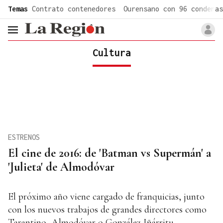
common.go-to-content
Temas
Contrato contenedores
Ourensano con 96 condenas
header.menu.open
Cultura
ESTRENOS
El cine de 2016: de 'Batman vs Supermán' a
'Julieta' de Almodóvar
El próximo año viene cargado de franquicias, junto
con los nuevos trabajos de grandes directores como
Tarantino, Almodóvar o González Iñárritu.