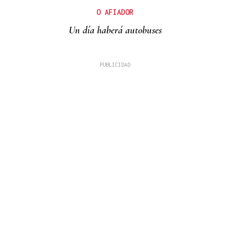
O AFIADOR
Un día haberá autobuses
MADRES LACTANTES
Una "tetada" en Ourense para hacer visible la
lactancia