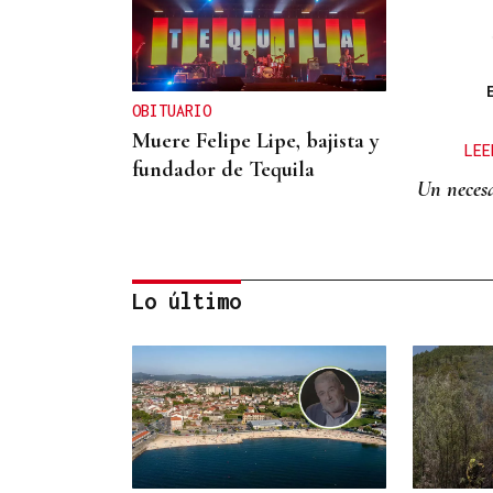
OBITUARIO
Muere Felipe Lipe, bajista y
LEE
fundador de Tequila
Un necesa
Lo último
OBITUARIO
Muere a los 50 años el DJ
francés Kavinsky, autor del
icónico tema "Nightcall"