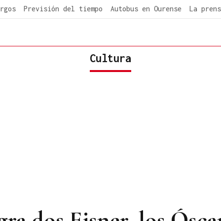
rgos
Previsión del tiempo
Autobus en Ourense
La prens
Cultura
gra dos Eisner, los Ósca