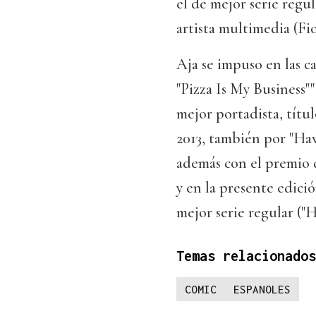
el de mejor serie regu
artista multimedia (Fio
Aja se impuso en las 
"Pizza Is My Business"
mejor portadista, títu
2013, también por "Haw
además con el premio d
y en la presente edici
mejor serie regular ("
Temas relacionados
COMIC
ESPANOLES