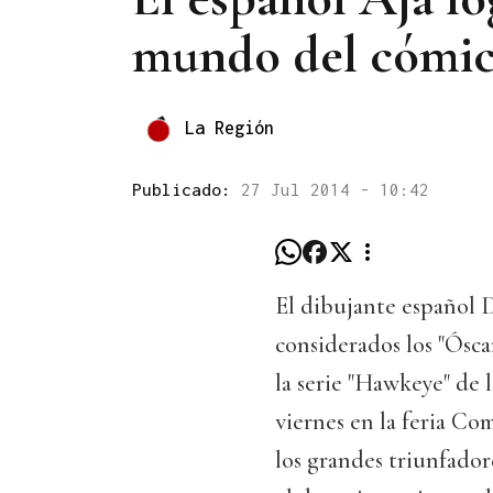
mundo del cómi
La Región
Publicado:
27 Jul 2014 - 10:42
El dibujante español D
considerados los "Óscar
la serie "Hawkeye" de 
viernes en la feria Co
los grandes triunfadore