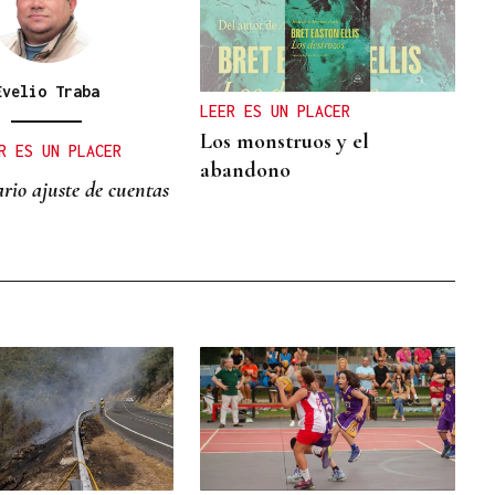
Evelio Traba
LEER ES UN PLACER
Los monstruos y el
R ES UN PLACER
abandono
rio ajuste de cuentas