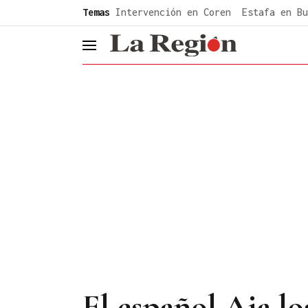
common.go-to-content
Temas
Intervención en Coren
Estafa en Bu
header.menu.open
El español Aja lo