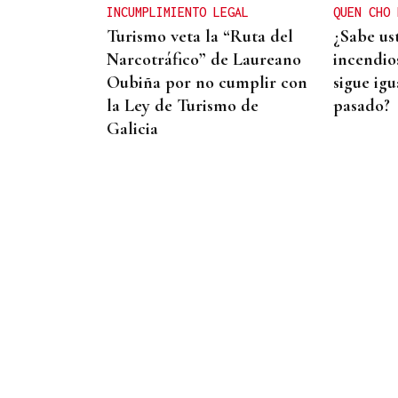
INCUMPLIMIENTO LEGAL
QUEN CHO 
Turismo veta la “Ruta del
¿Sabe us
Narcotráfico” de Laureano
incendios
Oubiña por no cumplir con
sigue igu
la Ley de Turismo de
pasado?
Galicia
ESPACIO SCHENGEN
España exige a Italia
levantar los controles a
españoles o adoptará
medidas proporcionales