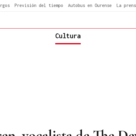
rgos
Previsión del tiempo
Autobus en Ourense
La prens
Cultura
en, vocalista de The De