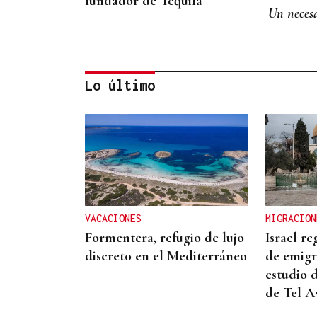
fundador de Tequila
Un necesa
Lo último
OBITUARIO
Muere a los 50 años el DJ
francés Kavinsky, autor del
icónico tema "Nightcall"
VACACIONES
MIGRACION
Formentera, refugio de lujo
Israel re
discreto en el Mediterráneo
de emigr
estudio 
de Tel A