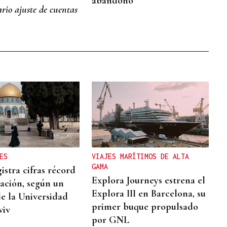
abandono
rio ajuste de cuentas
ES
VIAJES MARÍTIMOS DE ALTA
GAMA
gistra cifras récord
Explora Journeys estrena el
ación, según un
Explora III en Barcelona, su
de la Universidad
primer buque propulsado
viv
por GNL