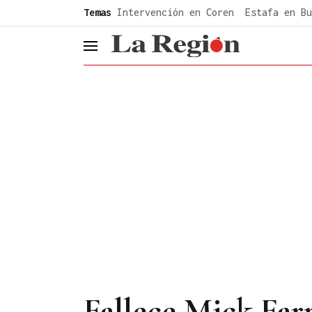
common.go-to-content
Temas
Intervención en Coren
Estafa en Bu
header.menu.open
Fallece Mick Farr