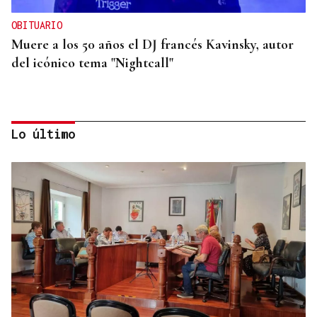
OBITUARIO
Muere a los 50 años el DJ francés Kavinsky, autor
del icónico tema "Nightcall"
Lo último
OBITUARIO
Muere Glen Hansard, protagonista de Once y
ganador de un Oscar por "Falling Slowly", a los 56