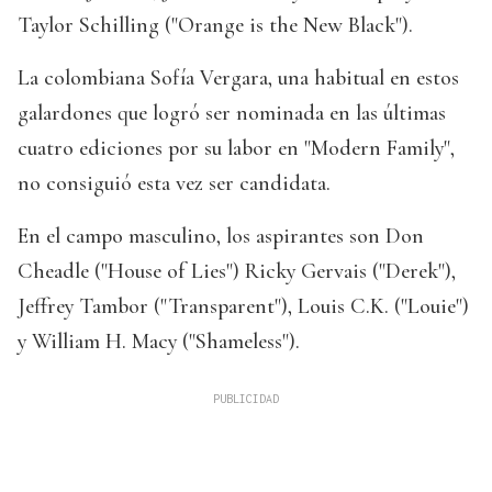
Taylor Schilling ("Orange is the New Black").
La colombiana Sofía Vergara, una habitual en estos
galardones que logró ser nominada en las últimas
cuatro ediciones por su labor en "Modern Family",
no consiguió esta vez ser candidata.
En el campo masculino, los aspirantes son Don
Cheadle ("House of Lies") Ricky Gervais ("Derek"),
Jeffrey Tambor ("Transparent"), Louis C.K. ("Louie")
y William H. Macy ("Shameless").