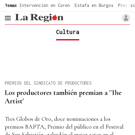
common.go-to-content
Temas
Intervención en Coren
Estafa en Burgos
Previsi
header.menu.open
Cultura
PREMIOS DEL SINDICATO DE PRODUCTORES
Los productores también premian a 'The
Artist'
Tres Globos de Oro, doce nominaciones a los
premios BAFTA, Premio del público en el Festival
de San Sebastián, galardón al mejor actor en el