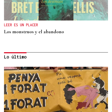
LEER ES UN PLACER
Los monstruos y el abandono
Lo último
OBITUARIO
Muere a los 50 años el DJ francés Kavinsky, autor