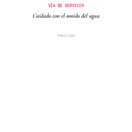
VÍA DE SERVICIO
Cuidado con el sonido del agua
LOS TITULARES DE HOY
La portada de La Región de este sábado, 8 de
agosto