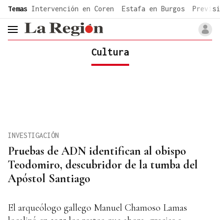
common.go-to-content
Temas
Intervención en Coren
Estafa en Burgos
Previsi
header.menu.open
Cultura
INVESTIGACIÓN
Pruebas de ADN identifican al obispo
Teodomiro, descubridor de la tumba del
Apóstol Santiago
El arqueólogo gallego Manuel Chamoso Lamas