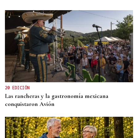
OBITUARIO
Muere a los 50 años el DJ francés Kavinsky, autor
del icónico tema "Nightcall"
20 EDICIÓN
Las rancheras y la gastronomía mexicana
conquistaron Avión