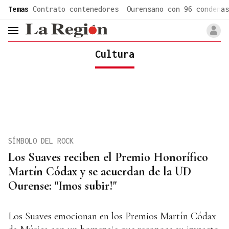
common.go-to-content
Temas
Contrato contenedores
Ourensano con 96 condenas
header.menu.open
Cultura
SÍMBOLO DEL ROCK
Los Suaves reciben el Premio Honorífico
Martín Códax y se acuerdan de la UD
Ourense: "Imos subir!"
Los Suaves emocionan en los Premios Martín Códax