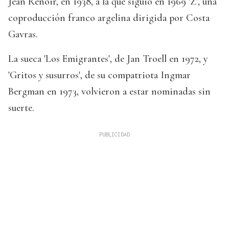
Jean Renoir, en 1938, a la que siguió en 1969 'Z', una
coproducción franco argelina dirigida por Costa
Gavras.
La sueca 'Los Emigrantes', de Jan Troell en 1972, y
'Gritos y susurros', de su compatriota Ingmar
Bergman en 1973, volvieron a estar nominadas sin
suerte.