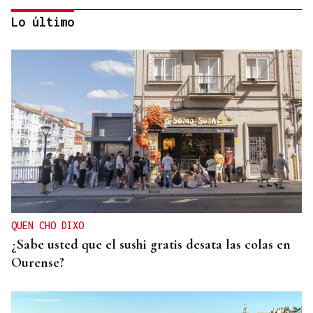
Lo último
OBITUARIO
Muere Glen Hansard, protagonista de Once y
ganador de un Oscar por "Falling Slowly", a los 56
años
QUEN CHO DIXO
¿Sabe usted que el sushi gratis desata las colas en
Ourense?