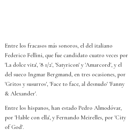
Entre los fracasos más sonoros, el del italiano
Federico Fellini, que fue candidato cuatro veces por
'La dolce vita', '8 1/2', 'Satyricon' y 'Amarcord', y el
del sueco Ingmar Bergmand, en tres ocasiones, por
'Gritos y susurros', 'Face to face, al desnudo' 'Fanny
& Alexander'.
Entre los hispanos, han estado Pedro Almodóvar,
por 'Hable con ella', y Fernando Meirelles, por 'City
of God'.