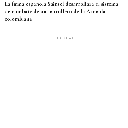
La firma española Sainsel desarrollará el sistema
de combate de un patrullero de la Armada
colombiana
RELACIONES DIPLOMÁTICAS
Chile y Venezuela retoman sus relaciones
consulares tras dos años de ruptura