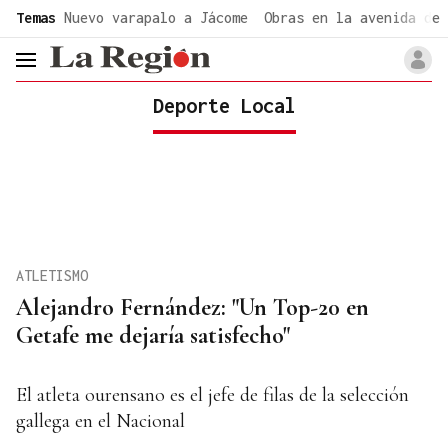
common.go-to-content
Temas
Nuevo varapalo a Jácome
Obras en la avenida de 
header.menu.open
Deporte Local
ATLETISMO
Alejandro Fernández: "Un Top-20 en
Getafe me dejaría satisfecho"
El atleta ourensano es el jefe de filas de la selección
gallega en el Nacional