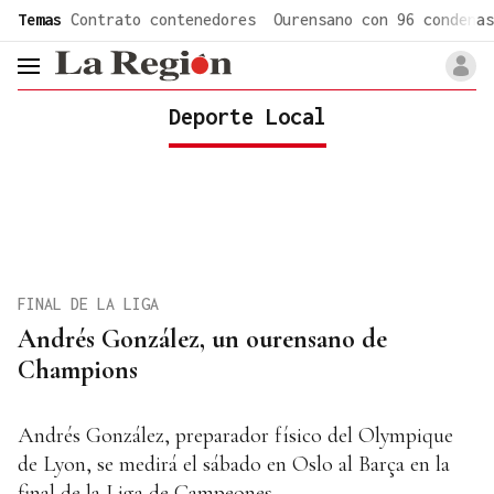
common.go-to-content
Temas
Contrato contenedores
Ourensano con 96 condenas
header.menu.open
Deporte Local
FINAL DE LA LIGA
Andrés González, un ourensano de
Champions
Andrés González, preparador físico del Olympique
de Lyon, se medirá el sábado en Oslo al Barça en la
final de la Liga de Campeones