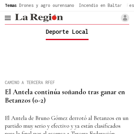
common.go-to-content
Temas
Drones y agro ourensano
Incendio en Baltar
Fes
header.menu.open
Deporte Local
CAMINO A TERCERA RFEF
El Antela continúa soñando tras ganar en
Betanzos (0-2)
El Antela de Bruno Gómez derrotó al Betanzos en un
partido muy serio y efectivo y ya están clasificados
para la final por el ascenso a Tercera Federación