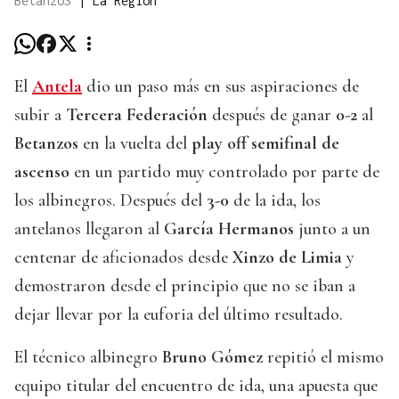
BetanzoS
|
La Región
El
Antela
dio un paso más en sus aspiraciones de
subir a
Tercera Federación
después de ganar
0-2
al
Betanzos
en la vuelta del
play off semifinal de
ascenso
en un partido muy controlado por parte de
los albinegros. Después del
3-0
de la ida, los
antelanos llegaron al
García Hermanos
junto a un
centenar de aficionados desde
Xinzo de Limia
y
demostraron desde el principio que no se iban a
dejar llevar por la euforia del último resultado.
El técnico albinegro
Bruno Gómez
repitió el mismo
equipo titular del encuentro de ida, una apuesta que