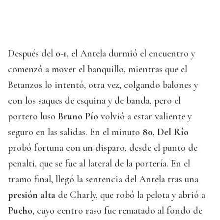
Después del
0-1
, el Antela durmió el encuentro y
comenzó a mover el banquillo, mientras que el
Betanzos lo intentó, otra vez, colgando balones y
con los saques de esquina y de banda, pero el
portero luso
Bruno Pío
volvió a estar valiente y
seguro en las salidas. En el minuto
80
,
Del Río
probó fortuna con un disparo, desde el punto de
penalti, que se fue al lateral de la portería. En el
tramo final, llegó la sentencia del Antela tras una
presión alta
de Charly, que robó la pelota y abrió a
Pucho
, cuyo centro raso fue rematado al fondo de