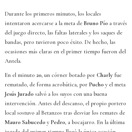
Durante los primeros minutos, los locales
intentaron acercarse a la meta de
Bruno Pío
a través
del juego directo, las faltas laterales y los saques de
bandas, pero tuvieron poco éxito. De hecho, las
ocasiones más claras en el primer tiempo fueron del
Antela.
En el minuto
20
, un córner botado por
Charly
fue
rematado, de forma acrobática, por
Pucho
y el meta
Jesús Jurado
salvó a los suyos con una buena
intervención. Antes del descanso, el propio portero
local sostuvo al Betanzos tras desviar los remates de
Mauro Sabucedo
y
Pedro
, a bocajarro. En la última
jugada del primer tiempo llegó la única ocasión