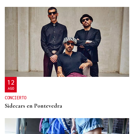
SEMIFINAL IDA
La Supercopa Galicia es el primer gran reto del
Auriense
12
AGO
CONCIERTO
Sidecars en Pontevedra