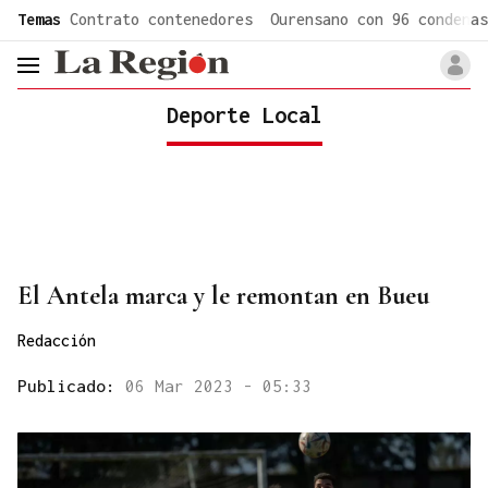
common.go-to-content
Temas
Contrato contenedores
Ourensano con 96 condenas
header.menu.open
Deporte Local
El Antela marca y le remontan en Bueu
Redacción
Publicado:
06 Mar 2023 - 05:33