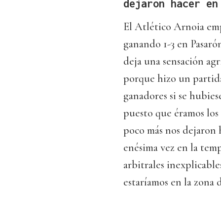
dejaron hacer en
El Atlético Arnoia emp
ganando 1-3 en Pasaró
deja una sensación agr
porque hizo un partid
ganadores si se hubies
puesto que éramos los i
poco más nos dejaron h
enésima vez en la tem
arbitrales inexplicables
estaríamos en la zona d