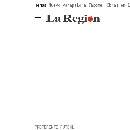
common.go-to-content
Temas
Nuevo varapalo a Jácome
Obras en l
header.menu.open
PREFERENTE FÚTBOL