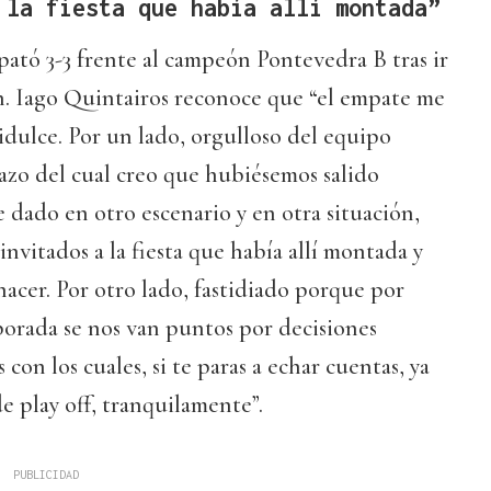
 la fiesta que había allí montada”
ató 3-3 frente al campeón Pontevedra B tras ir
n. Iago Quintairos reconoce que “el empate me
idulce. Por un lado, orgulloso del equipo
azo del cual creo que hubiésemos salido
e dado en otro escenario y en otra situación,
nvitados a la fiesta que había allí montada y
acer. Por otro lado, fastidiado porque por
porada se nos van puntos por decisiones
 con los cuales, si te paras a echar cuentas, ya
e play off, tranquilamente”.