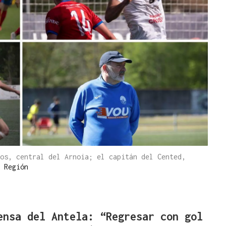
os, central del Arnoia; el capitán del Cented,
 Región
ensa del Antela: “Regresar con gol