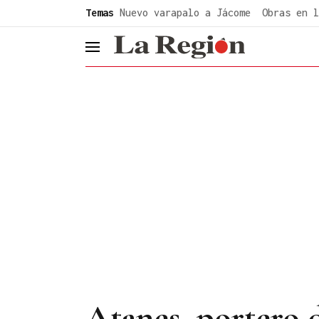
common.go-to-content
Temas
Nuevo varapalo a Jácome
Obras en l
header.menu.open
Atanes, portero d