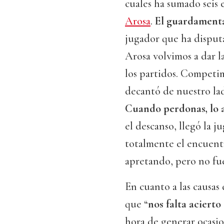
cuales ha sumado seis 
Arosa
.
El guardamenta
jugador que ha disputa
Arosa volvimos a dar l
los partidos. Competim
decantó de nuestro lad
Cuando perdonas, lo 
el descanso, llegó la j
totalmente el encuent
apretando, pero no fue
En cuanto a las causas
que “
nos falta aciert
hora de generar ocasio