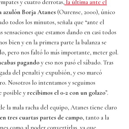
empates y cuatro derrotas,
la última ante el
 azulón Borja Atanes
(Ourense, 2000), único
do todos los minutos, señala que “ante el
as sensaciones que estamos dando en casi todos
os bien y en la primera parte la balanza se
o, pero nos faltó lo más importante, meter gol.
acabas pagando
y eso nos pasó el sábado. Tras
ugada del penalti y expulsión, y eso marcó
ro. Nosotros lo intentamos y seguimos
 posible y
recibimos el 0-2 con un golazo
”.
 de la mala racha del equipo, Atanes tiene claro
o en tres cuartas partes de campo
, tanto a la
nes como al poder convertirlas, ya que