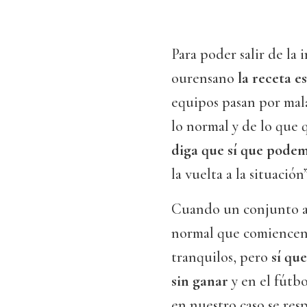
Para poder salir de la 
ourensano
la receta e
equipos pasan por mala
lo normal y de lo que 
diga que sí que pode
la vuelta a la situación”
Cuando un conjunto ac
normal que comiencen 
tranquilos, pero
sí qu
sin ganar
y en el fútbo
en nuestro caso se res