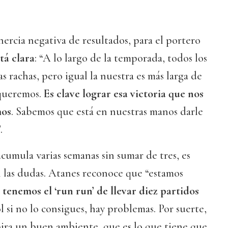
inercia negativa de resultados, para el portero
stá clara
: “A lo largo de la temporada, todos los
s rachas, pero igual la nuestra es más larga de
queremos.
Es clave lograr esa victoria que nos
mos
. Sabemos que está en nuestras manos darle
.
umula varias semanas sin sumar de tres, es
las dudas. Atanes reconoce que “estamos
e tenemos el ‘run run’ de llevar diez partidos
l si no lo consigues, hay problemas. Por suerte,
pira un buen ambiente, que es lo que tiene que