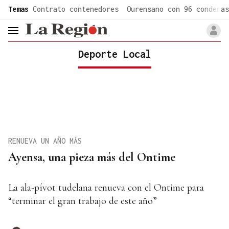
common.go-to-content
Temas
Contrato contenedores
Ourensano con 96 condenas
header.menu.open
Deporte Local
RENUEVA UN AÑO MÁS
Ayensa, una pieza más del Ontime
La ala-pívot tudelana renueva con el Ontime para
“terminar el gran trabajo de este año”