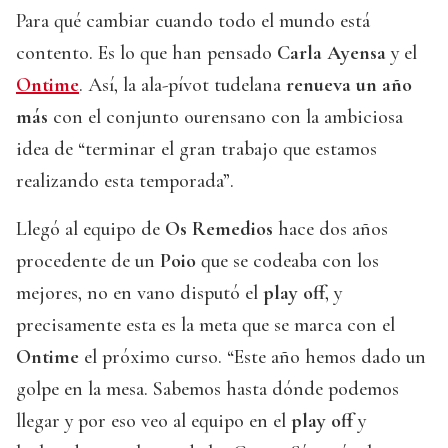
Para qué cambiar cuando todo el mundo está
contento. Es lo que han pensado
Carla Ayensa
y el
Ontime
. Así, la ala-pívot tudelana
renueva un año
más
con el conjunto ourensano con la ambiciosa
idea de “terminar el gran trabajo que estamos
realizando esta temporada”.
Llegó al equipo de
Os Remedios
hace dos años
procedente de un
Poio
que se codeaba con los
mejores, no en vano disputó el
play off
, y
precisamente esta es la meta que se marca con el
Ontime
el próximo curso. “Este año hemos dado un
golpe en la mesa. Sabemos hasta dónde podemos
llegar y por eso veo al equipo en el
play off
y