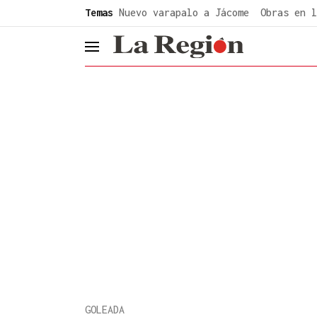
common.go-to-content
Temas
Nuevo varapalo a Jácome
Obras en l
header.menu.open
GOLEADA