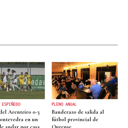
 ESPIÑEDO
PLENO ANUAL
del Arenteiro 0-3
Banderazo de salida al
Pontevedra en un
fútbol provincial de
de andar por casa
Ourense