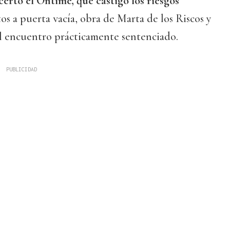
acertó el Ontime, que castigó los riesgos
os a puerta vacía, obra de Marta de los Riscos y
l encuentro prácticamente sentenciado.