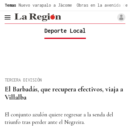
common.go-to-content
Temas
Nuevo varapalo a Jácome
Obras en la avenida de 
header.menu.open
Deporte Local
TERCERA DIVISIÓN
El Barbadás, que recupera efectivos, viaja a
Villalba
El conjunto azulón quiere regresar a la senda del
triunfo tras perder ante el Negreira.