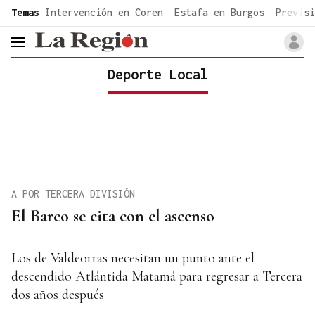
common.go-to-content
Temas
Intervención en Coren
Estafa en Burgos
Previsi
header.menu.open
Deporte Local
A POR TERCERA DIVISIÓN
El Barco se cita con el ascenso
Los de Valdeorras necesitan un punto ante el
descendido Atlántida Matamá para regresar a Tercera
dos años después