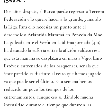
Dos años después, el
Barco
puede regresar a
Tercera
Federación
y lo quiere hacer a lo grande, ganando
la Liga. Para ello
necesita un punto
ante el
descendido
Atlántida Matamá
en
Penedo da Moo
.
La goleada ante el
Verín
en la última jornada (4-0)
ha desatado la euforia entre la afición valdeorresa,
que esta mañana se desplazará en masa a Vigo.
Lino
Estévez
, entrenador de los barquenses, señala que
“este partido es distinto al resto que hemos jugado,
ya que puede ser el último. Esta semana hemos
reducido un poco los tiempos de los
entrenamientos, aunque eso sí, dándole mucha
intensidad durante el tiempo que duraron las