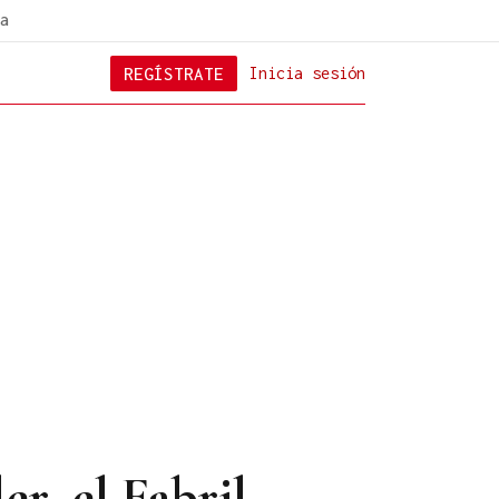
a
REGÍSTRATE
Inicia sesión
er, el Fabril