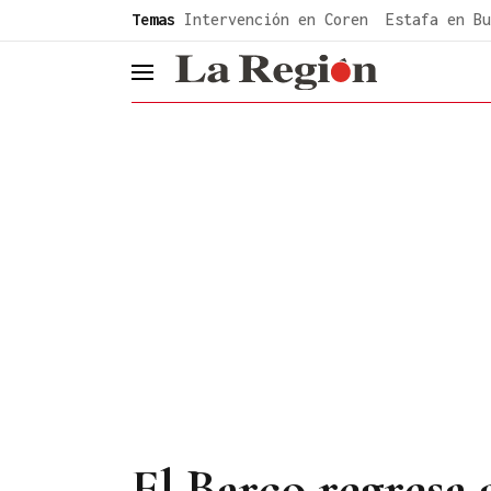
common.go-to-content
Temas
Intervención en Coren
Estafa en Bu
header.menu.open
El Barco regresa a 