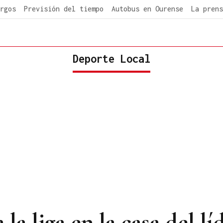
rgos
Previsión del tiempo
Autobus en Ourense
La prens
Deporte Local
la liga en la casa del líd