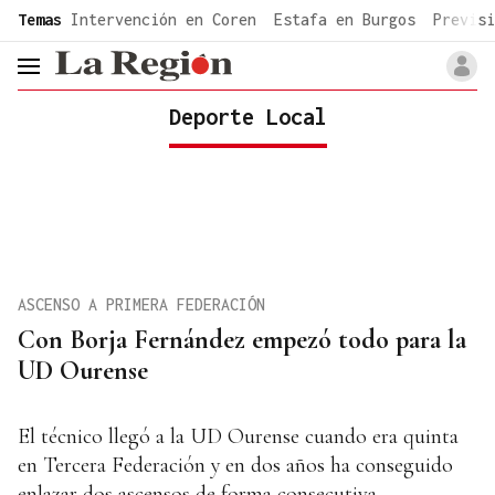
common.go-to-content
Temas
Intervención en Coren
Estafa en Burgos
Previsi
header.menu.open
Deporte Local
ASCENSO A PRIMERA FEDERACIÓN
Con Borja Fernández empezó todo para la
UD Ourense
El técnico llegó a la UD Ourense cuando era quinta
en Tercera Federación y en dos años ha conseguido
enlazar dos ascensos de forma consecutiva